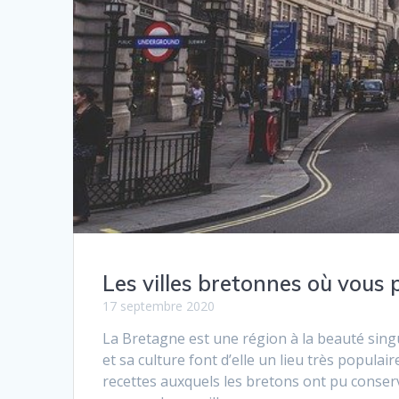
Les villes bretonnes où vous p
17 septembre 2020
La Bretagne est une région à la beauté singu
et sa culture font d’elle un lieu très popul
recettes auxquels les bretons ont pu conserve